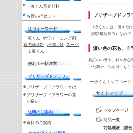
一液くん畜光顔料
プリザーブドフラ
お買い得セット
「1液くん」は、浸すだ
注目キーワード
（特許取得済み）なので
一液くん
ホワイトニング剤
京の華化粧
水揚げ剤
スーパ
濃い色の花も、自
ー１液くん
真紅のバラや、鮮やかな
便利！一括注文
いた花や、記念日にもら
プリザーブドフラワー
一液くんトップページ
プリザーブドフラワーとは
サイトマップ
プリザーブドフラワーの茎
が長い
トップページ
送料のご案内
商品一覧
送料のご案内
前処理液（脱色