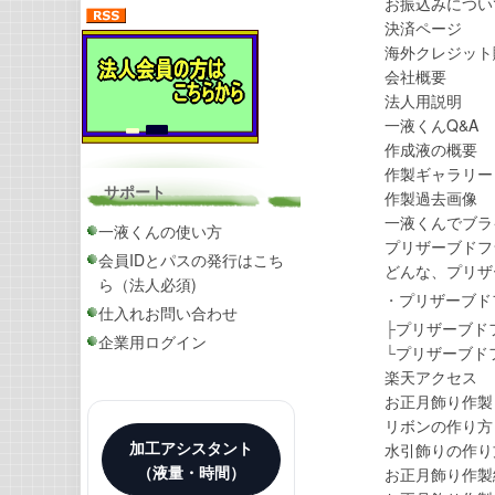
お振込みについ
決済ページ
海外クレジット
会社概要
法人用説明
一液くんQ&A
作成液の概要
作製ギャラリー
サポート
作製過去画像
一液くんでブラ
一液くんの使い方
プリザーブドフ
会員IDとパスの発行はこち
どんな、プリザ
ら（法人必須)
・
プリザーブド
仕入れお問い合わせ
├
プリザーブド
企業用ログイン
└
プリザーブド
楽天アクセス
お正月飾り作製
リボンの作り方
加工アシスタント
水引飾りの作り
（液量・時間）
お正月飾り作製