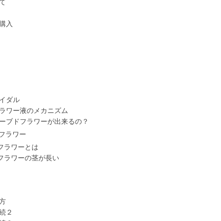
て
購入
イダル
ラワー液のメカニズム
ーブドフラワーが出来るの？
フラワー
フラワーとは
フラワーの茎が長い
方
続２