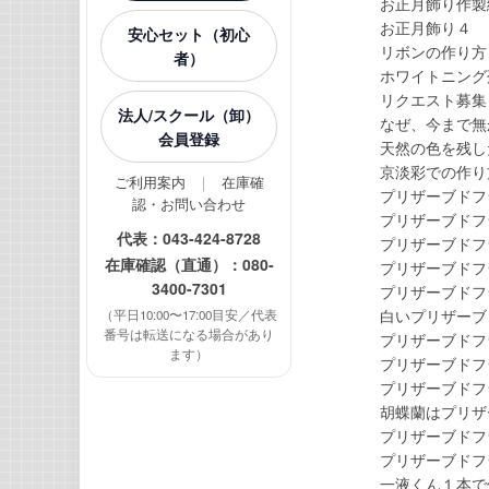
お正月飾り作製
お正月飾り４
安心セット（初心
リボンの作り方
者）
ホワイトニング
リクエスト募集
法人/スクール（卸）
なぜ、今まで無
会員登録
天然の色を残し
京淡彩での作り
ご利用案内
｜
在庫確
プリザーブドフ
認・お問い合わせ
プリザーブドフ
代表：
043-424-8728
プリザーブドフ
在庫確認（直通）：
080-
プリザーブドフ
3400-7301
プリザーブドフ
白いプリザーブ
（平日10:00〜17:00目安／代表
番号は転送になる場合があり
プリザーブドフ
ます）
プリザーブドフ
プリザーブドフ
胡蝶蘭はプリザ
プリザーブドフ
プリザーブドフ
一液くん１本で