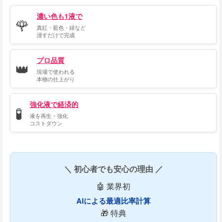
濃い色も1液で
🌹
真紅・藍色・緑など
浸すだけで完成
プロ品質
👑
現場で使われる
本物の仕上がり
強化液で経済的
🧪
液を再生・強化
コストダウン
＼ 初心者でも安心の理由 ／
🤖 業界初
AIによる最適比率計算
🎁 特典