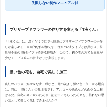
失敗しない制作マニュアル付
プリザーブドフラワーの作り方を変える「1液くん」
「1液くん」は、浸すだけで誰でも簡単にプリザーブドフラワーの手作
りが楽しめる、画期的な作成液です。従来の2液タイプとは異なり、前
処理不要の1液タイプ（特許取得済み）なので、初心者の方でも失敗が
少なく、プロ並みの仕上がりが実現します。
濃い色の花も、自宅で美しく加工
真紅のバラや、鮮やかな青、緑など、元の花より濃い色に加工する場合
は、特に「1液くん」の独壇場です。アルコール脱色などの面倒な工程
は不要。自宅の庭に咲いた花や、記念日にもらった花束を、枯れない思
い出として美しく残してみませんか？