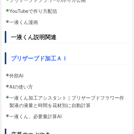
YouTubeで作り方配信
一液くん漫画
一液くん説明関連
プリザーブド加工ＡＩ
外部AI
AIの使い方
一液くん加工アシスタント｜プリザーブドフラワー作
製液の液量と時間を花材別に自動計算
一液くん、必要量計算AI