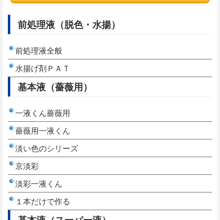
前処理液（脱色・水揚）
前処理液全般
水揚げ剤ＰＡＴ
基本液（薔薇用）
一液くん薔薇用
薔薇用一液くん
淡い色のシリーズ
京淡彩
淡彩一液くん
１本だけで作る
基本液（スーパー液）