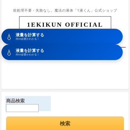
前処理不要・失敗なし。魔法の液体「1液くん」公式ショップ
1EKIKUN OFFICIAL
💧
液量を計算する
ホーム
商品一覧
初めての方へ
カート
お問合せ
何ml必要かわかる！
💧
液量を計算する
何ml必要かわかる！
商品検索