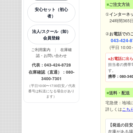
■
ご注文方法
安心セット（初心
①
インターネ
者）
24時間365
法人/スクール（卸）
②
お電話での
会員登録
043-424-8
(平日 10:00～
ご利用案内
｜
在庫確
認・お問い合わせ
※お電話に出
代表：
043-424-8728
担当者の携帯
す。
在庫確認（直通）：
080-
携帯：080-340
3400-7301
（平日10:00〜17:00目安／代表
番号は転送になる場合があり
■
送料・配送
ます）
宅急便：地域
詳しくは
こち
【発送の目安
在庫がある場