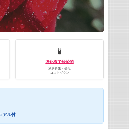
🧪
強化液で経済的
液を再生・強化
コストダウン
ュアル付