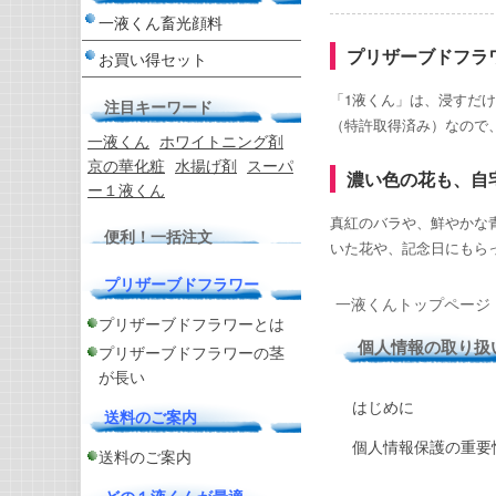
一液くん畜光顔料
プリザーブドフラ
お買い得セット
「1液くん」は、浸すだ
注目キーワード
（特許取得済み）なので
一液くん
ホワイトニング剤
京の華化粧
水揚げ剤
スーパ
濃い色の花も、自
ー１液くん
真紅のバラや、鮮やかな
便利！一括注文
いた花や、記念日にもら
プリザーブドフラワー
一液くんトップページ
プリザーブドフラワーとは
個人情報の取り扱
プリザーブドフラワーの茎
が長い
はじめに
送料のご案内
個人情報保護の重要
送料のご案内