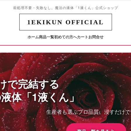
前処理不要・失敗なし。魔法の液体「1液くん」公式ショップ
1EKIKUN OFFICIAL
ホーム
商品一覧
初めての方へ
カート
お問合せ
けで完結する
液体「1液くん」
生産者も選ぶプロ品質。浸すだけで