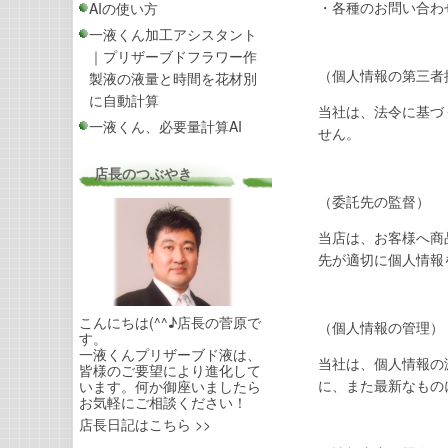
・各種のお問い合わ
AIの使い方
一液くん加工アシスタント
｜プリザーブドフラワー作
（個人情報の第三者
製液の液量と時間を花材別
に自動計算
当社は、法令に基づ
一液くん、必要量計算AI
せん。
店長のつぶやき
（委託先の監督）
当店は、お客様へ商
先が適切に個人情報
こんにちは(^^♪店長の菅原で
（個人情報の管理）
す。
一液くんプリザーブド液は、
当社は、個人情報の
皆様のご要望により進化して
に、また最新なもの
います。何か御座いましたら
お気軽にご相談ください！
店長日記はこちら >>