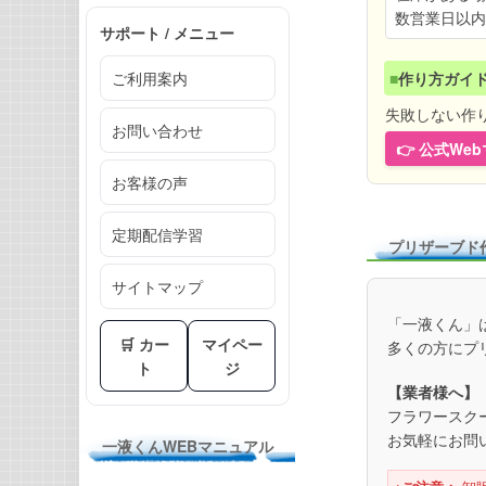
数営業日以内
サポート / メニュー
ご利用案内
■
作り方ガイ
失敗しない作
お問い合わせ
👉 公式W
お客様の声
定期配信学習
プリザーブド
サイトマップ
「一液くん」
🛒 カー
マイペー
多くの方にプ
ト
ジ
【業者様へ】
フラワースク
お気軽にお問
一液くんWEBマニュアル