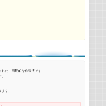
された、画期的な作製液です。
す。
ります。