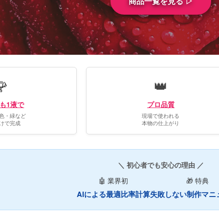
商品一覧を見る ▷
🌹
👑
も1液で
プロ品質
色・緑など
現場で使われる
けで完成
本物の仕上がり
＼ 初心者でも安心の理由 ／
🤖 業界初
🎁 特典
AIによる最適比率計算
失敗しない制作マニ