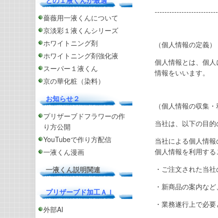
どの１液くんが最適
--------------------------
薔薇用一液くんについて
京淡彩１液くんシリーズ
ホワイトニング剤
（個人情報の定義）
ホワイトニング剤強化液
個人情報とは、個人
スーパー１液くん
情報をいいます。
京の華化粧（染料）
お知らせ２
（個人情報の収集・
プリザーブドフラワーの作
当社は、以下の目的
り方公開
YouTubeで作り方配信
当社による個人情報
個人情報を利用する
一液くん漫画
・ご注文された当社
一液くん説明関連
・新商品の案内など
プリザーブド加工ＡＩ
・業務遂行上で必要
外部AI