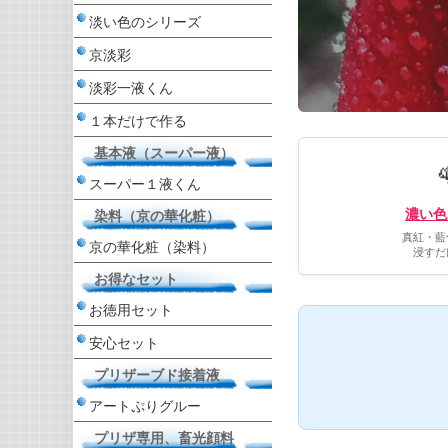
淡い色のシリーズ
京淡彩
淡彩一液くん
１本だけで作る
基本液（スーパー液）
スーパー１液くん
濃い色
染料（京の華化粧）
真紅・藍
京の華化粧（染料）
浸すだ
お得なセット
お徳用セット
安心セット
プリザーブド接着液
アートぷりグルー
プリザ専用、畜光顔料