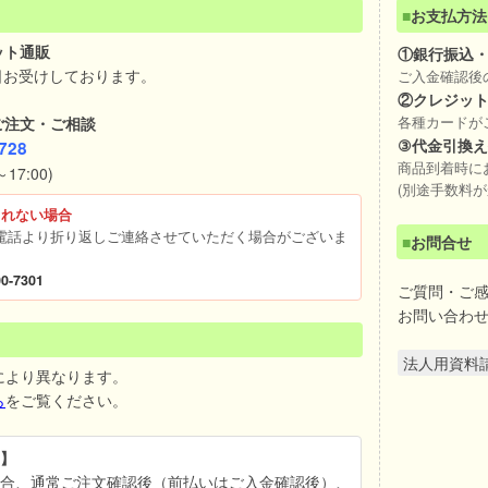
■
お支払方法
ット通販
①銀行振込
日お受けしております。
ご入金確認後
②クレジッ
ご注文・ご相談
各種カードが
③代金引換
728
商品到着時に
17:00)
(別途手数料が
られない場合
電話より折り返しご連絡させていただく場合がございま
■
お問合せ
0-7301
ご質問・ご
お問い合わ
法人用資料
により異なります。
ら
をご覧ください。
】
合、通常ご注文確認後（前払いはご入金確認後）、