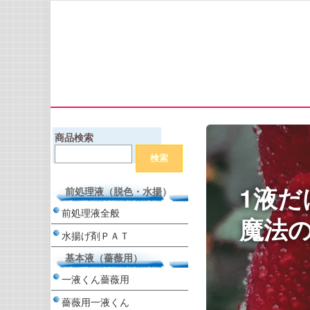
商品検索
1液だ
前処理液（脱色・水揚）
前処理液全般
魔法の
水揚げ剤ＰＡＴ
基本液（薔薇用）
一液くん薔薇用
薔薇用一液くん