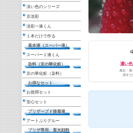
淡い色のシリーズ
京淡彩
淡彩一液くん
１本だけで作る
基本液（スーパー液）
スーパー１液くん
濃い色
染料（京の華化粧）
真紅・藍
京の華化粧（染料）
浸すだ
お得なセット
お徳用セット
安心セット
プリザーブド接着液
アートぷりグルー
プリザ専用、畜光顔料