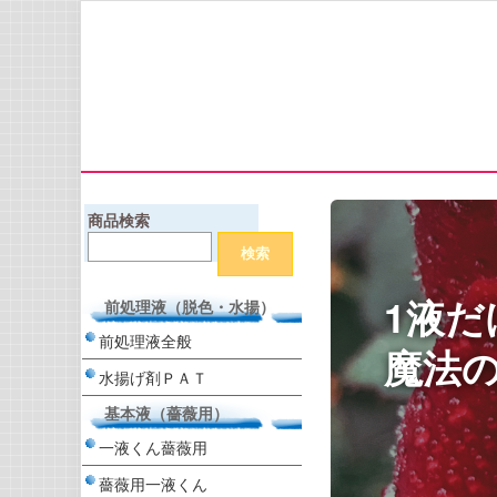
商品検索
1液だ
前処理液（脱色・水揚）
前処理液全般
魔法の
水揚げ剤ＰＡＴ
基本液（薔薇用）
一液くん薔薇用
薔薇用一液くん