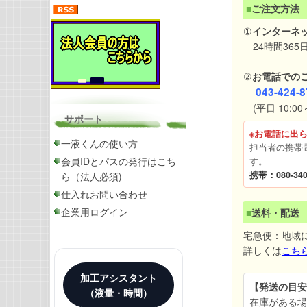
■
ご注文方法
①
インターネ
24時間365
②
お電話での
043-424-8
(平日 10:00～
サポート
※お電話に出
一液くんの使い方
担当者の携帯
会員IDとパスの発行はこち
す。
携帯：080-340
ら（法人必須)
仕入れお問い合わせ
企業用ログイン
■
送料・配送
宅急便：地域
詳しくは
こち
加工アシスタント
【発送の目安
（液量・時間）
在庫がある場