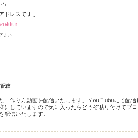
い。
アドレスです↓
m/1ekikun
下さい
方配信
た。作り方動画を配信いたします。ＹouＴubuにて配
様にしていますので気に入ったらどうぞ貼り付けてブロ
を配信いたします。