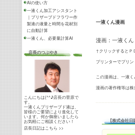
AIの使い方
一液くん加工アシスタント
｜プリザーブドフラワー作
一液くん漫画
製液の液量と時間を花材別
に自動計算
一液くん、必要量計算AI
漫画：一液くん
↑クリックするとＰ
店長のつぶやき
プリンターでプリン
この漫画は、一液く
漫画の著作権等は株
こんにちは(^^♪店長の菅原で
す。
一液くんプリザーブド液は、
皆様のご要望により進化して
います。何か御座いましたら
【株式会社日
お気軽にご相談ください！
店長日記はこちら >>