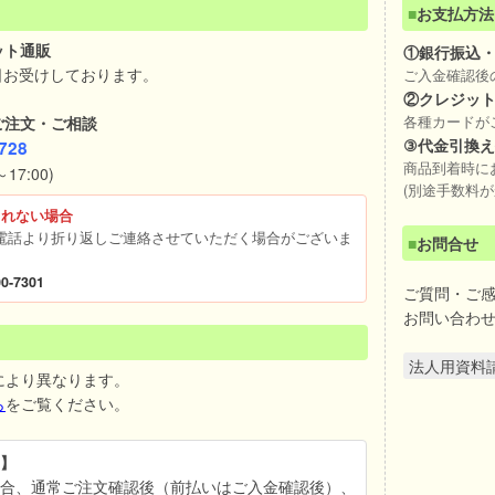
■
お支払方法
ット通販
①銀行振込
日お受けしております。
ご入金確認後
②クレジッ
ご注文・ご相談
各種カードが
③代金引換
728
商品到着時に
17:00)
(別途手数料が
られない場合
電話より折り返しご連絡させていただく場合がございま
■
お問合せ
0-7301
ご質問・ご
お問い合わ
法人用資料
により異なります。
ら
をご覧ください。
】
合、通常ご注文確認後（前払いはご入金確認後）、