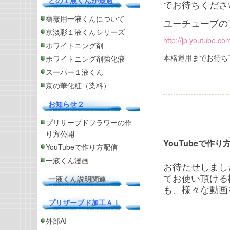
どの１液くんが最適
でお待ちくださ
薔薇用一液くんについて
ユーチューブの
京淡彩１液くんシリーズ
http://jp.youtube.co
ホワイトニング剤
本格運用までお待ち
ホワイトニング剤強化液
スーパー１液くん
京の華化粧（染料）
お知らせ２
プリザーブドフラワーの作
り方公開
YouTubeで作り
YouTubeで作り方配信
一液くん漫画
お待たせしまし
てお使い頂ける
一液くん説明関連
も、様々な動画
プリザーブド加工ＡＩ
外部AI