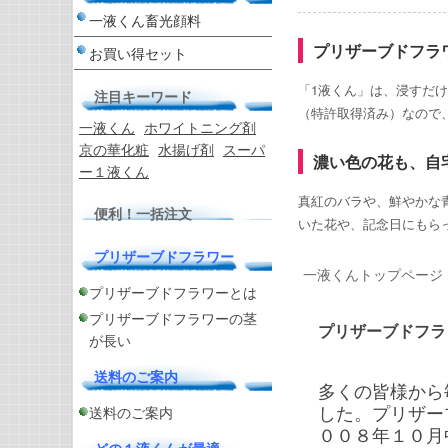
一液くん畜光顔料
プリザーブドフラ
お買い得セット
「1液くん」は、浸すだ
注目キーワード
（特許取得済み）なので
一液くん
ホワイトニング剤
京の華化粧
水揚げ剤
スーパ
濃い色の花も、自
ー１液くん
真紅のバラや、鮮やかな
便利！一括注文
いた花や、記念日にもら
プリザーブドフラワー
一液くんトップページ
プリザーブドフラワーとは
プリザーブドフラワーの茎
プリザーブドフラ
が長い
送料のご案内
多くの皆様から
した。プリザー
送料のご案内
００８年１０月