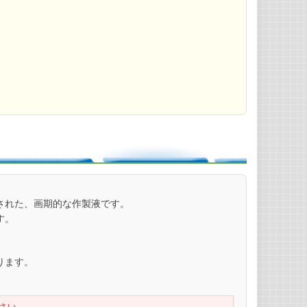
された、画期的な作製液です。
す。
ります。
さい。