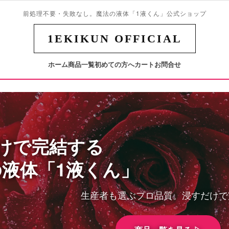
前処理不要・失敗なし。魔法の液体「1液くん」公式ショップ
1EKIKUN OFFICIAL
ホーム
商品一覧
初めての方へ
カート
お問合せ
けで完結する
液体「1液くん」
生産者も選ぶプロ品質。浸すだけで