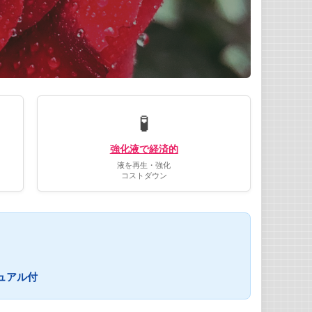
🧪
強化液で経済的
液を再生・強化
コストダウン
ュアル付