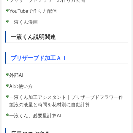
YouTubeで作り方配信
一液くん漫画
一液くん説明関連
プリザーブド加工ＡＩ
外部AI
AIの使い方
一液くん加工アシスタント｜プリザーブドフラワー作
製液の液量と時間を花材別に自動計算
一液くん、必要量計算AI