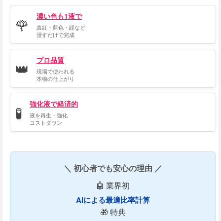
濃い色も1液で
🌹
真紅・藍色・緑など
浸すだけで完成
プロ品質
👑
現場で使われる
本物の仕上がり
強化液で経済的
🧪
液を再生・強化
コストダウン
＼ 初心者でも安心の理由 ／
🤖 業界初
AIによる最適比率計算
🎁 特典