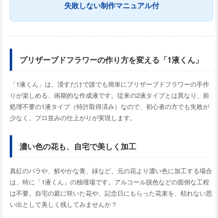
失敗しない制作マニュアル付
プリザーブドフラワーの作り方を変える「1液くん」
「1液くん」は、浸すだけで誰でも簡単にプリザーブドフラワーの手作
りが楽しめる、画期的な作成液です。従来の2液タイプとは異なり、前
処理不要の1液タイプ（特許取得済み）なので、初心者の方でも失敗が
少なく、プロ並みの仕上がりが実現します。
濃い色の花も、自宅で美しく加工
真紅のバラや、鮮やかな青、緑など、元の花より濃い色に加工する場合
は、特に「1液くん」の独壇場です。アルコール脱色などの面倒な工程
は不要。自宅の庭に咲いた花や、記念日にもらった花束を、枯れない思
い出として美しく残してみませんか？