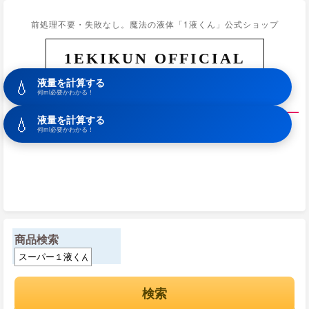
前処理不要・失敗なし。魔法の液体「1液くん」公式ショップ
1EKIKUN OFFICIAL
💧
液量を計算する
ホーム
商品一覧
初めての方へ
カート
お問合せ
何ml必要かわかる！
💧
液量を計算する
何ml必要かわかる！
商品検索