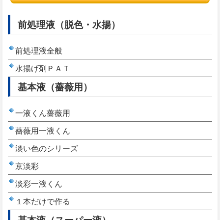
前処理液（脱色・水揚）
前処理液全般
水揚げ剤ＰＡＴ
基本液（薔薇用）
一液くん薔薇用
薔薇用一液くん
淡い色のシリーズ
京淡彩
淡彩一液くん
１本だけで作る
基本液（スーパー液）