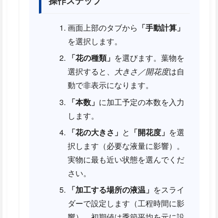
操作ステップ
画面上部のタブから
「手動計算」
を選択します。
「花の種類」
を選びます。葉物を
選択すると、
大きさ／開花度
は自
動で非表示になります。
「本数」
に加工予定の本数を入力
します。
「花の大きさ」
と
「開花度」
を選
択します（必要な液量に影響）。
実物に最も近い状態を選んでくだ
さい。
「加工する場所の液温」
をスライ
ダーで設定します（工程時間に影
響）。初期値は季節平均を元に設