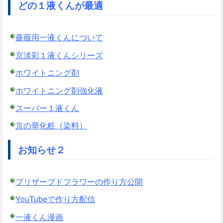
どの１液くんが最適
薔薇用一液くんについて
京淡彩１液くんシリーズ
ホワイトニング剤
ホワイトニング剤強化液
スーパー１液くん
京の華化粧（染料）
お知らせ２
プリザーブドフラワーの作り方公開
YouTubeで作り方配信
一液くん漫画