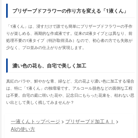
プリザーブドフラワーの作り方を変える「1液くん」
「1液くん」は、浸すだけで誰でも簡単にプリザーブドフラワーの手作
りが楽しめる、画期的な作成液です。従来の2液タイプとは異なり、前
処理不要の1液タイプ（特許取得済み）なので、初心者の方でも失敗が
少なく、プロ並みの仕上がりが実現します。
濃い色の花も、自宅で美しく加工
真紅のバラや、鮮やかな青、緑など、元の花より濃い色に加工する場合
は、特に「1液くん」の独壇場です。アルコール脱色などの面倒な工程
は不要。自宅の庭に咲いた花や、記念日にもらった花束を、枯れない思
い出として美しく残してみませんか？
一液くんトップページ
>
プリザーブド加工ＡＩ
>
AIの使い方