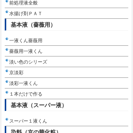
前処理液全般
水揚げ剤ＰＡＴ
基本液（薔薇用）
一液くん薔薇用
薔薇用一液くん
淡い色のシリーズ
京淡彩
淡彩一液くん
１本だけで作る
基本液（スーパー液）
スーパー１液くん
染料（京の華化粧）