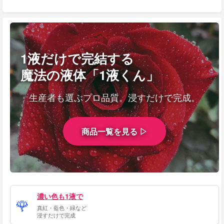
1液だけで完結する
魔法の液体「1液くん」
生産者も選ぶプロ品質。浸すだけで完成。
商品一覧を見る ▷
濃い色も1液で
🌹
真紅・藍色・緑など
浸すだけで完成