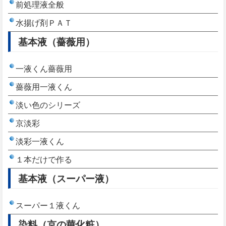
前処理液全般
水揚げ剤ＰＡＴ
基本液（薔薇用）
一液くん薔薇用
薔薇用一液くん
淡い色のシリーズ
京淡彩
淡彩一液くん
１本だけで作る
基本液（スーパー液）
スーパー１液くん
染料（京の華化粧）