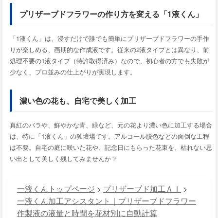
プリザーブドフラワーの作り方を変える「1液くん」
「1液くん」は、浸すだけで誰でも簡単にプリザーブドフラワーの手作
りが楽しめる、画期的な作成液です。従来の2液タイプとは異なり、前
処理不要の1液タイプ（特許取得済み）なので、初心者の方でも失敗が
少なく、プロ並みの仕上がりが実現します。
濃い色の花も、自宅で美しく加工
真紅のバラや、鮮やかな青、緑など、元の花より濃い色に加工する場合
は、特に「1液くん」の独壇場です。アルコール脱色などの面倒な工程
は不要。自宅の庭に咲いた花や、記念日にもらった花束を、枯れない思
い出として美しく残してみませんか？
一液くんトップページ
>
プリザーブド加工ＡＩ
>
一液くん加工アシスタント｜プリザーブドフラワー
作製液の液量と時間を花材別に自動計算