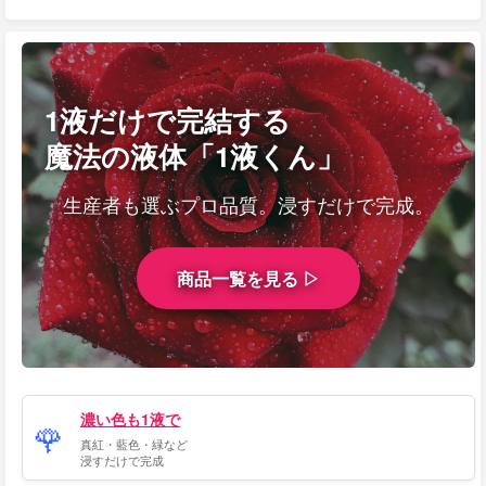
1液だけで完結する
魔法の液体「1液くん」
生産者も選ぶプロ品質。浸すだけで完成。
商品一覧を見る ▷
濃い色も1液で
🌹
真紅・藍色・緑など
浸すだけで完成