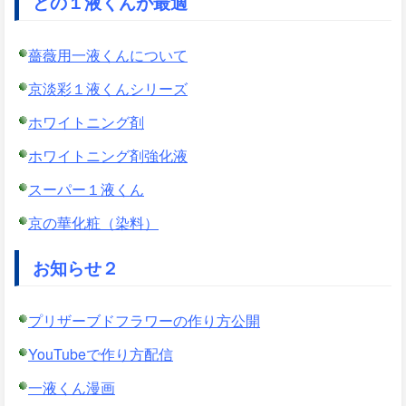
どの１液くんが最適
薔薇用一液くんについて
京淡彩１液くんシリーズ
ホワイトニング剤
ホワイトニング剤強化液
スーパー１液くん
京の華化粧（染料）
お知らせ２
プリザーブドフラワーの作り方公開
YouTubeで作り方配信
一液くん漫画