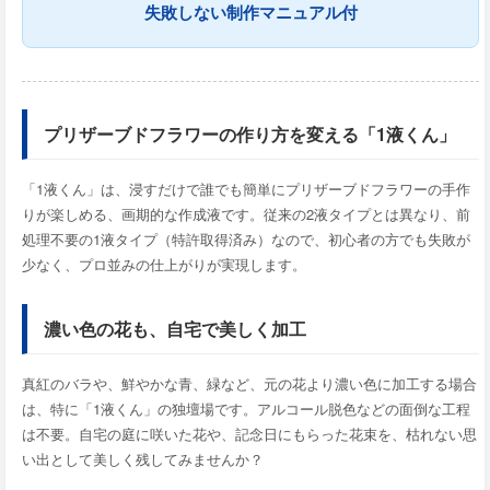
失敗しない制作マニュアル付
プリザーブドフラワーの作り方を変える「1液くん」
「1液くん」は、浸すだけで誰でも簡単にプリザーブドフラワーの手作
りが楽しめる、画期的な作成液です。従来の2液タイプとは異なり、前
処理不要の1液タイプ（特許取得済み）なので、初心者の方でも失敗が
少なく、プロ並みの仕上がりが実現します。
濃い色の花も、自宅で美しく加工
真紅のバラや、鮮やかな青、緑など、元の花より濃い色に加工する場合
は、特に「1液くん」の独壇場です。アルコール脱色などの面倒な工程
は不要。自宅の庭に咲いた花や、記念日にもらった花束を、枯れない思
い出として美しく残してみませんか？