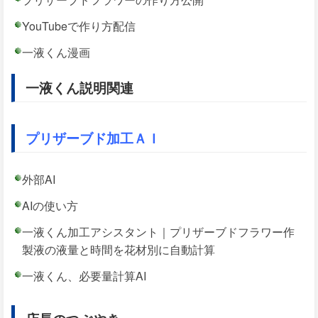
YouTubeで作り方配信
一液くん漫画
一液くん説明関連
プリザーブド加工ＡＩ
外部AI
AIの使い方
一液くん加工アシスタント｜プリザーブドフラワー作
製液の液量と時間を花材別に自動計算
一液くん、必要量計算AI