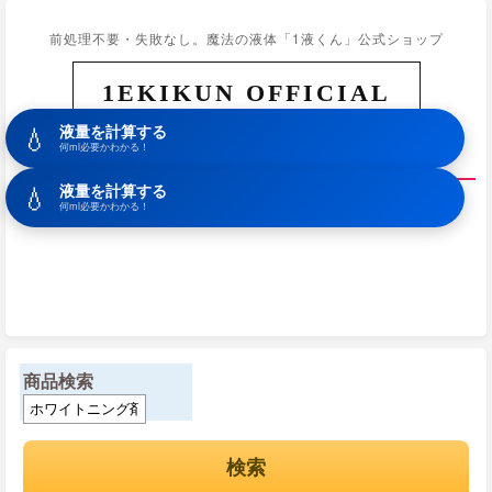
前処理不要・失敗なし。魔法の液体「1液くん」公式ショップ
1EKIKUN OFFICIAL
💧
液量を計算する
ホーム
商品一覧
初めての方へ
カート
お問合せ
何ml必要かわかる！
💧
液量を計算する
何ml必要かわかる！
商品検索