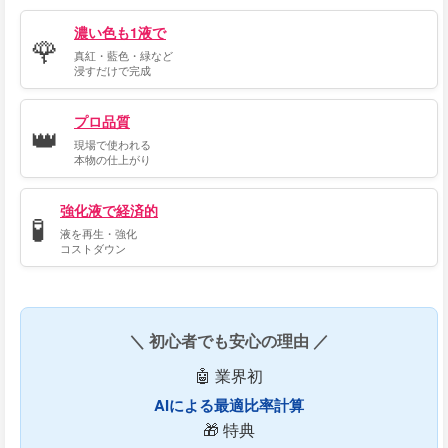
濃い色も1液で
🌹
真紅・藍色・緑など
浸すだけで完成
プロ品質
👑
現場で使われる
本物の仕上がり
強化液で経済的
🧪
液を再生・強化
コストダウン
＼ 初心者でも安心の理由 ／
🤖 業界初
AIによる最適比率計算
🎁 特典