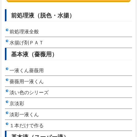
前処理液（脱色・水揚）
前処理液全般
水揚げ剤ＰＡＴ
基本液（薔薇用）
一液くん薔薇用
薔薇用一液くん
淡い色のシリーズ
京淡彩
淡彩一液くん
１本だけで作る
基本液（スーパー液）