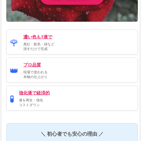
濃い色も1液で
🌹
真紅・藍色・緑など
浸すだけで完成
プロ品質
👑
現場で使われる
本物の仕上がり
強化液で経済的
🧪
液を再生・強化
コストダウン
＼ 初心者でも安心の理由 ／