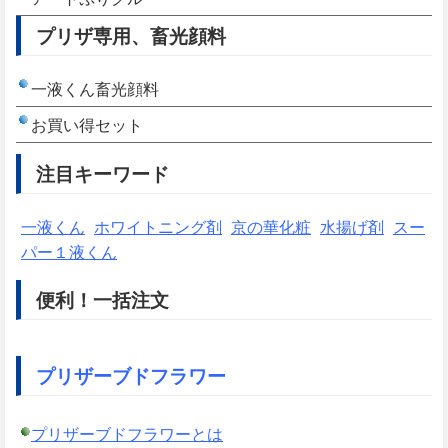
プリザ専用、畜光顔料
一液くん畜光顔料
お買い得セット
注目キーワード
一液くん
ホワイトニング剤
京の華化粧
水揚げ剤
スー
パー１液くん
便利！一括注文
プリザーブドフラワー
プリザーブドフラワーとは