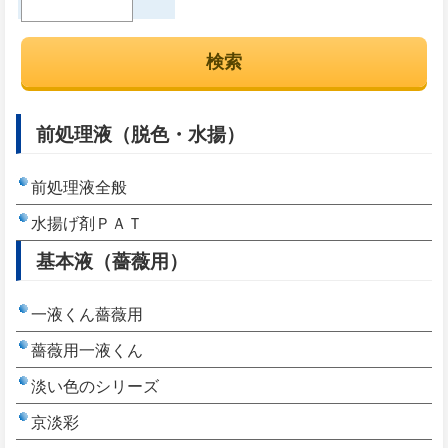
前処理液（脱色・水揚）
前処理液全般
水揚げ剤ＰＡＴ
基本液（薔薇用）
一液くん薔薇用
薔薇用一液くん
淡い色のシリーズ
京淡彩