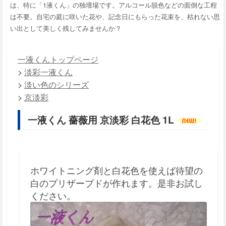
は、特に「1液くん」の独壇場です。アルコール脱色などの面倒な工程
は不要。自宅の庭に咲いた花や、記念日にもらった花束を、枯れない思
い出として美しく残してみませんか？
一液くんトップページ
>
淡彩一液くん
>
淡い色のシリーズ
>
京淡彩
一液くん 薔薇用 京淡彩 白花色 1L
ホワイトニング剤と白花色を使えば待望の
白のプリザーブドが作れます。是非お試し
ください。