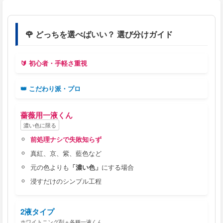
🌹 どっちを選べばいい？ 選び分けガイド
🔰 初心者・手軽さ重視
👑 こだわり派・プロ
薔薇用一液くん
濃い色に限る
前処理ナシで失敗知らず
真紅、京、紫、藍色など
元の色よりも
「濃い色」
にする場合
浸すだけのシンプル工程
2液タイプ
ホワイトニング剤＋各種一液くん