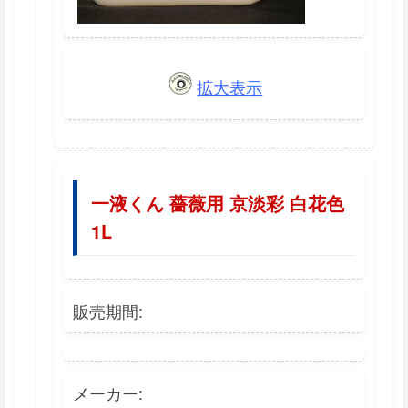
拡大表示
一液くん 薔薇用 京淡彩 白花色
1L
販売期間:
メーカー: