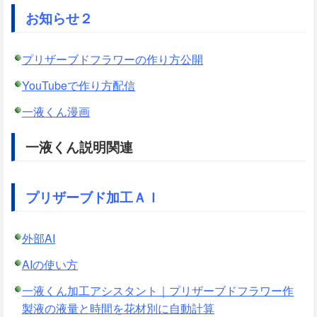
お知らせ２
プリザーブドフラワーの作り方公開
YouTubeで作り方配信
一液くん漫画
一液くん説明関連
プリザーブド加工ＡＩ
外部AI
AIの使い方
一液くん加工アシスタント｜プリザーブドフラワー作
製液の液量と時間を花材別に自動計算