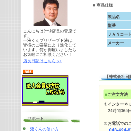
■ 商品仕様
製品名
型番
こんにちは(^^♪店長の菅原で
ＪＡＮコー
す。
一液くんプリザーブド液は、
メーカー
皆様のご要望により進化して
います。何か御座いましたら
お気軽にご相談ください！
店長日記はこちら >>
【株式会社日
■
ご注文方法
①
インターネ
24時間365
サポート
②
お電話での
一液くんの使い方
043-424-8