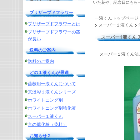
いた花や、記念日にもら
プリザーブドフラワー
一液くんトップページ
プリザーブドフラワーとは
>
スーパー１液くん
>
プリザーブドフラワーの茎
スーパー1液くん 京
が長い
送料のご案内
スーパー１液くん法
送料のご案内
どの１液くんが最適
薔薇用一液くんについて
京淡彩１液くんシリーズ
ホワイトニング剤
ホワイトニング剤強化液
スーパー１液くん
京の華化粧（染料）
お知らせ２