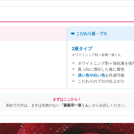
👑 こだわり派・プロ
2液タイプ
ホワイトニング剤＋各種一液くん
ホワイトニング剤＋強化液を使
真っ白に漂白した後に着色
淡い色や白い色
を作成可能
こだわりのプロの仕上がり
まずはここから！
初めての方は、まずは失敗のない
「薔薇用一液くん」
からお試しください。