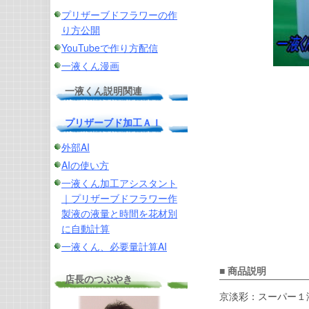
プリザーブドフラワーの作
り方公開
YouTubeで作り方配信
一液くん漫画
一液くん説明関連
プリザーブド加工ＡＩ
外部AI
AIの使い方
一液くん加工アシスタント
｜プリザーブドフラワー作
製液の液量と時間を花材別
に自動計算
一液くん、必要量計算AI
■ 商品説明
店長のつぶやき
京淡彩：スーパー１