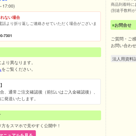
商品到着時に
17:00)
(別途手数料が
られない場合
電話より折り返しご連絡させていただく場合がございま
■
お問合せ
0-7301
ご質問・ご
お問い合わ
法人用資料
により異なります。
ら
をご覧ください。
】
合、通常ご注文確認後（前払いはご入金確認後）、
に発送いたします。
ド
り方をスマホで見やすく公開中！
ebマニュアルを見る