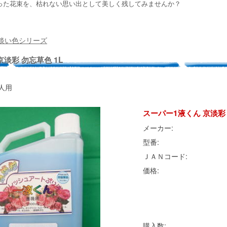
った花束を、枯れない思い出として美しく残してみませんか？
淡い色シリーズ
淡彩 勿忘草色 1L
人用
スーパー1液くん 京淡彩 
メーカー:
型番:
ＪＡＮコード:
価格:
購入数: