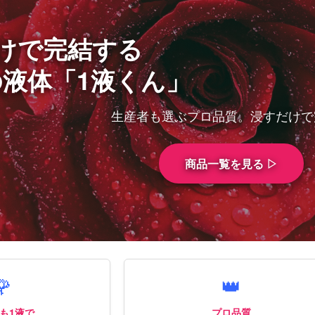
けで完結する
液体「1液くん」
生産者も選ぶプロ品質。浸すだけで
商品一覧を見る ▷
🌹
👑
も1液で
プロ品質