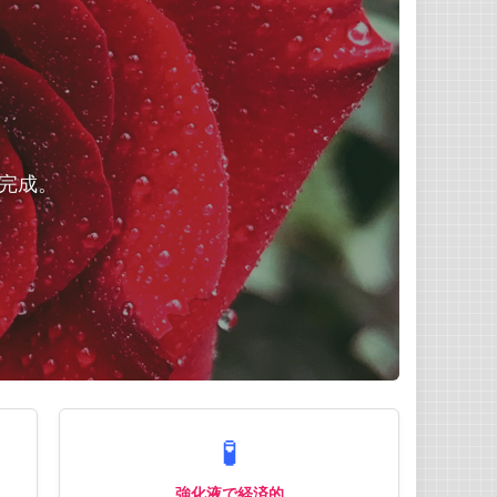
完成。
🧪
強化液で経済的