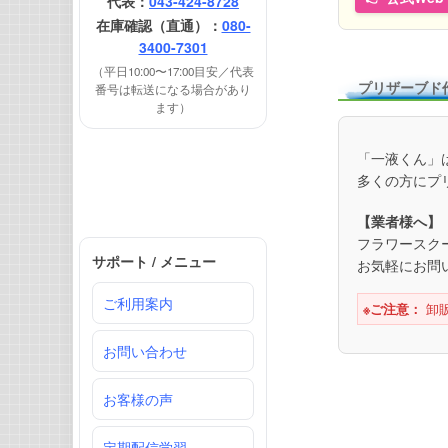
代表：
043-424-8728
在庫確認（直通）：
080-
3400-7301
（平日10:00〜17:00目安／代表
プリザーブド
番号は転送になる場合があり
ます）
「一液くん」
多くの方にプ
【業者様へ】
フラワースク
サポート / メニュー
お気軽にお問
ご利用案内
※ご注意：
卸
お問い合わせ
お客様の声
定期配信学習