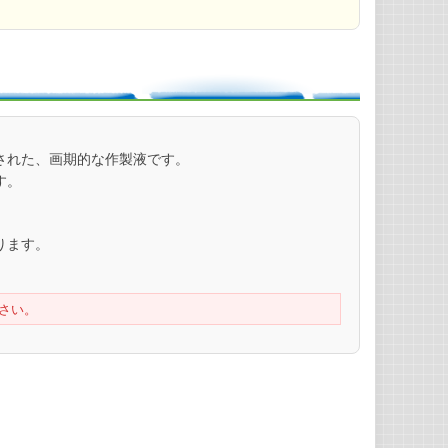
された、画期的な作製液です。
す。
ります。
さい。