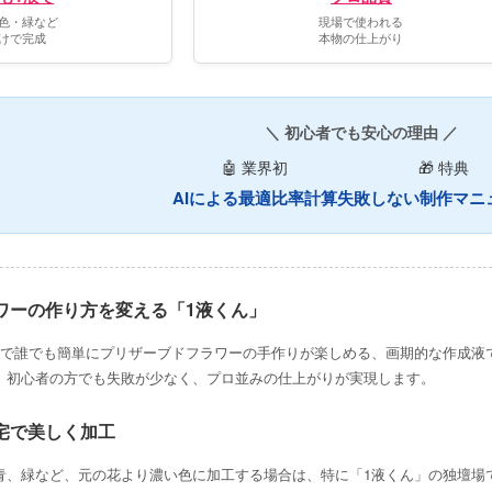
色・緑など
現場で使われる
けで完成
本物の仕上がり
＼ 初心者でも安心の理由 ／
🤖 業界初
🎁 特典
AIによる最適比率計算
失敗しない制作マニ
ワーの作り方を変える「1液くん」
けで誰でも簡単にプリザーブドフラワーの手作りが楽しめる、画期的な作成液
、初心者の方でも失敗が少なく、プロ並みの仕上がりが実現します。
宅で美しく加工
青、緑など、元の花より濃い色に加工する場合は、特に「1液くん」の独壇場