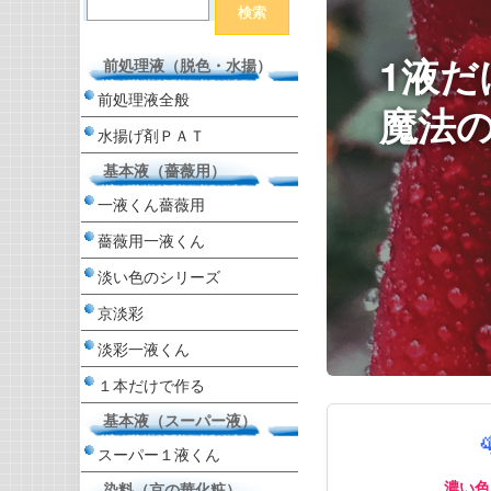
1液だ
前処理液（脱色・水揚）
前処理液全般
魔法の
水揚げ剤ＰＡＴ
基本液（薔薇用）
一液くん薔薇用
薔薇用一液くん
淡い色のシリーズ
京淡彩
淡彩一液くん
１本だけで作る
基本液（スーパー液）
スーパー１液くん
濃い色
染料（京の華化粧）