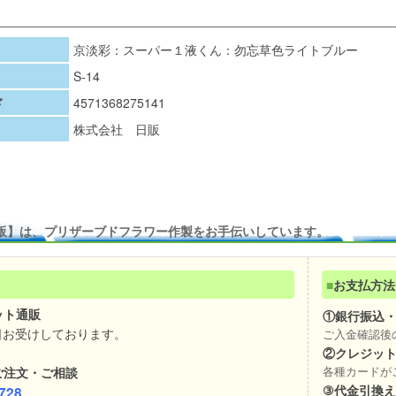
京淡彩：スーパー１液くん：勿忘草色ライトブルー
S-14
ド
4571368275141
株式会社 日販
販】は、プリザーブドフラワー作製をお手伝いしています。
■
お支払方法
ット通販
①銀行振込
日お受けしております。
ご入金確認後
②クレジッ
ご注文・ご相談
各種カードが
③代金引換
728