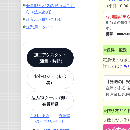
会員IDとパスの発行はこち
(平日 10:00～
ら（法人必須)
※お電話に出
仕入れお問い合わせ
担当者の携帯
企業用ログイン
す。
携帯：080-340
■
送料・配送
加工アシスタント
宅急便：地域
（液量・時間）
詳しくは
こち
安心セット（初心
【発送の目安
者）
在庫がある場
数営業日以内
法人/スクール（卸）
会員登録
■
作り方ガイ
ご利用案内
｜
在庫確
失敗しない作
認・お問い合わせ
👉 公式W