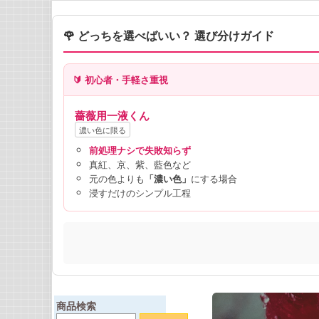
🌹 どっちを選べばいい？ 選び分けガイド
🔰 初心者・手軽さ重視
薔薇用一液くん
濃い色に限る
前処理ナシで失敗知らず
真紅、京、紫、藍色など
元の色よりも
「濃い色」
にする場合
浸すだけのシンプル工程
商品検索