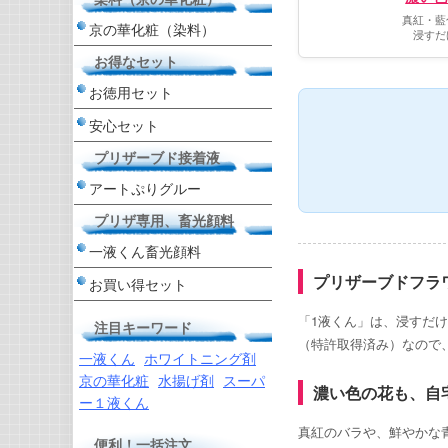
真紅・藍
京の華化粧（染料）
浸すだ
お得なセット
お徳用セット
安心セット
プリザーブド接着液
アートぷりグルー
プリザ専用、畜光顔料
一液くん畜光顔料
プリザーブドフラ
お買い得セット
「1液くん」は、浸すだ
注目キーワード
（特許取得済み）なので
一液くん
ホワイトニング剤
京の華化粧
水揚げ剤
スーパ
濃い色の花も、自
ー１液くん
真紅のバラや、鮮やかな
便利！一括注文