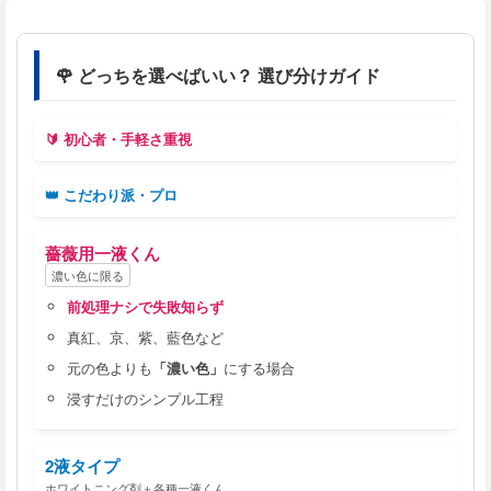
🌹 どっちを選べばいい？ 選び分けガイド
🔰 初心者・手軽さ重視
👑 こだわり派・プロ
薔薇用一液くん
濃い色に限る
前処理ナシで失敗知らず
真紅、京、紫、藍色など
元の色よりも
「濃い色」
にする場合
浸すだけのシンプル工程
2液タイプ
ホワイトニング剤＋各種一液くん