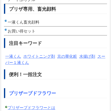
プリザ専用、畜光顔料
一液くん畜光顔料
お買い得セット
注目キーワード
一液くん
ホワイトニング剤
京の華化粧
水揚げ剤
スー
パー１液くん
便利！一括注文
プリザーブドフラワー
プリザーブドフラワーとは