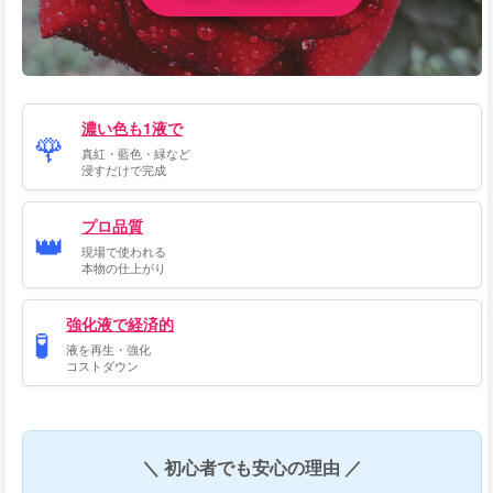
濃い色も1液で
🌹
真紅・藍色・緑など
浸すだけで完成
プロ品質
👑
現場で使われる
本物の仕上がり
強化液で経済的
🧪
液を再生・強化
コストダウン
＼ 初心者でも安心の理由 ／