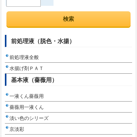
前処理液（脱色・水揚）
前処理液全般
水揚げ剤ＰＡＴ
基本液（薔薇用）
一液くん薔薇用
薔薇用一液くん
淡い色のシリーズ
京淡彩