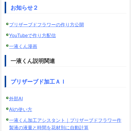
お知らせ２
プリザーブドフラワーの作り方公開
YouTubeで作り方配信
一液くん漫画
一液くん説明関連
プリザーブド加工ＡＩ
外部AI
AIの使い方
一液くん加工アシスタント｜プリザーブドフラワー作
製液の液量と時間を花材別に自動計算