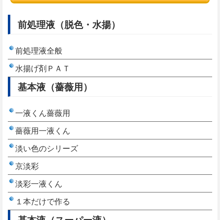
前処理液（脱色・水揚）
前処理液全般
水揚げ剤ＰＡＴ
基本液（薔薇用）
一液くん薔薇用
薔薇用一液くん
淡い色のシリーズ
京淡彩
淡彩一液くん
１本だけで作る
基本液（スーパー液）