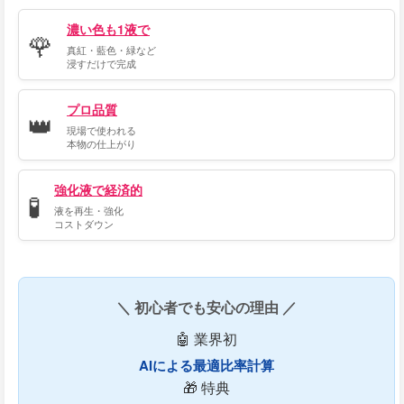
濃い色も1液で
🌹
真紅・藍色・緑など
浸すだけで完成
プロ品質
👑
現場で使われる
本物の仕上がり
強化液で経済的
🧪
液を再生・強化
コストダウン
＼ 初心者でも安心の理由 ／
🤖 業界初
AIによる最適比率計算
🎁 特典