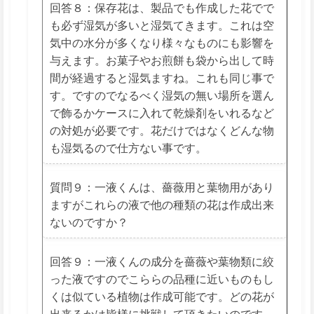
回答８：保存花は、製品でも作成した花でで
も必ず湿気が多いと湿気てきます。これは空
気中の水分が多くなり様々なものにも影響を
与えます。お菓子やお煎餅も袋から出して時
間が経過すると湿気ますね。これも同じ事で
す。ですのでなるべく湿気の無い場所を選ん
で飾るかケースに入れて乾燥剤をいれるなど
の対処が必要です。花だけではなくどんな物
も湿気るので仕方ない事です。
質問９：一液くんは、薔薇用と葉物用があり
ますがこれらの液で他の種類の花は作成出来
ないのですか？
回答９：一液くんの成分を薔薇や葉物類に絞
った液ですのでこららの品種に近いものもし
くは似ている植物は作成可能です。どの花が
出来るかは皆様に挑戦して頂きたいのです