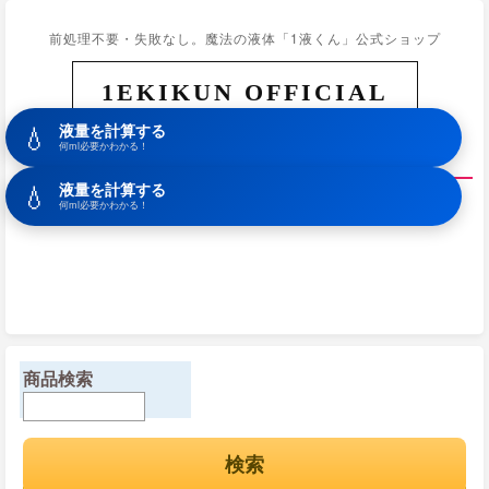
前処理不要・失敗なし。魔法の液体「1液くん」公式ショップ
1EKIKUN OFFICIAL
💧
液量を計算する
ホーム
商品一覧
初めての方へ
カート
お問合せ
何ml必要かわかる！
💧
液量を計算する
何ml必要かわかる！
商品検索