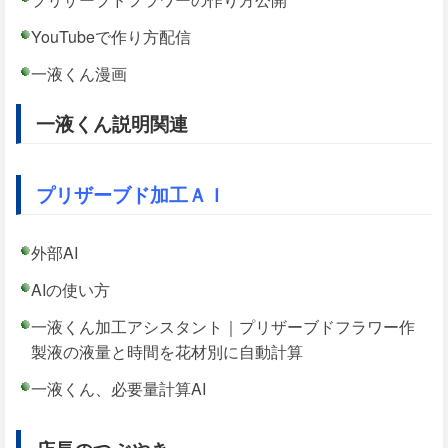
YouTubeで作り方配信
一液くん漫画
一液くん説明関連
プリザーブド加工ＡＩ
外部AI
AIの使い方
一液くん加工アシスタント｜プリザーブドフラワー作
製液の液量と時間を花材別に自動計算
一液くん、必要量計算AI