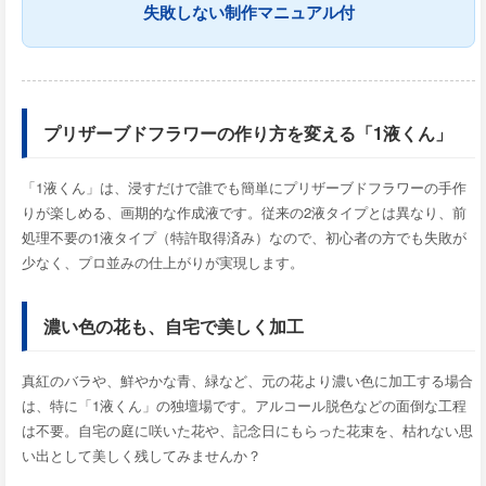
失敗しない制作マニュアル付
プリザーブドフラワーの作り方を変える「1液くん」
「1液くん」は、浸すだけで誰でも簡単にプリザーブドフラワーの手作
りが楽しめる、画期的な作成液です。従来の2液タイプとは異なり、前
処理不要の1液タイプ（特許取得済み）なので、初心者の方でも失敗が
少なく、プロ並みの仕上がりが実現します。
濃い色の花も、自宅で美しく加工
真紅のバラや、鮮やかな青、緑など、元の花より濃い色に加工する場合
は、特に「1液くん」の独壇場です。アルコール脱色などの面倒な工程
は不要。自宅の庭に咲いた花や、記念日にもらった花束を、枯れない思
い出として美しく残してみませんか？