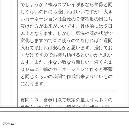
でしょうか？概ねスプレイ咲きなら薔薇と同
じくらいの日にち浸ければいいですが、大き
いカーネーションは薔薇の２倍程度の日にち
浸けた方が出来がいいです。具体的には５日
以上となります。しかし、気温や花の状態で
変化しますので直に使うのでなければ１週間
入れて頂ければ安心かと思います。浸けてお
くだけですのでお待ち頂けるといいかと思い
ます。また、少ない数なら新しい一液くん１
００㏄に一輪のカーネーションで作ると薔薇
と同じくらいの時間で作成出来よりいいもの
になります。
質問１３：薔薇用液で規定の量よりも多くの
薔薇をいれてしまい、綺麗なプリザーブドに
仕上がらないのですが何か良い方法はありま
🏠
🛒
✉️
すか？
ホーム
ホーム
カート
問合せ