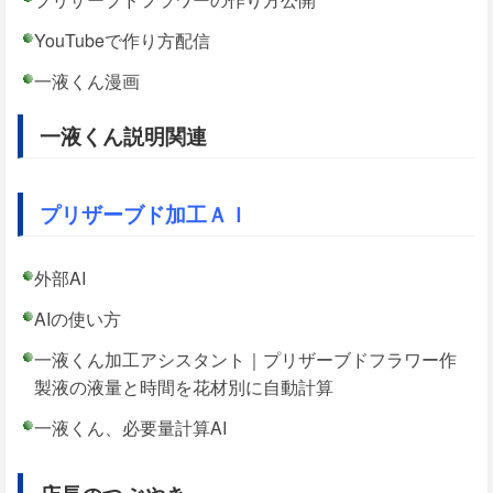
YouTubeで作り方配信
一液くん漫画
一液くん説明関連
プリザーブド加工ＡＩ
外部AI
AIの使い方
一液くん加工アシスタント｜プリザーブドフラワー作
製液の液量と時間を花材別に自動計算
一液くん、必要量計算AI