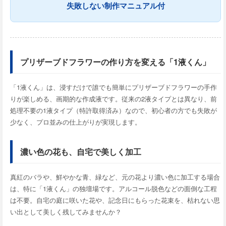
失敗しない制作マニュアル付
プリザーブドフラワーの作り方を変える「1液くん」
「1液くん」は、浸すだけで誰でも簡単にプリザーブドフラワーの手作
りが楽しめる、画期的な作成液です。従来の2液タイプとは異なり、前
処理不要の1液タイプ（特許取得済み）なので、初心者の方でも失敗が
少なく、プロ並みの仕上がりが実現します。
濃い色の花も、自宅で美しく加工
真紅のバラや、鮮やかな青、緑など、元の花より濃い色に加工する場合
は、特に「1液くん」の独壇場です。アルコール脱色などの面倒な工程
は不要。自宅の庭に咲いた花や、記念日にもらった花束を、枯れない思
い出として美しく残してみませんか？