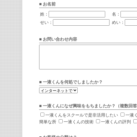
■ お名前
姓：
名：
せい：
めい：
■ お問い合わせ内容
■ 一液くんを何処でしましたか？
■ 一液くんになぜ興味をもちましたか？（複数回
一液くんをスクールで是非活用したい
一液
簡単な所
一液くんの技術
一液くんの評判