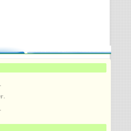
。
す。
。