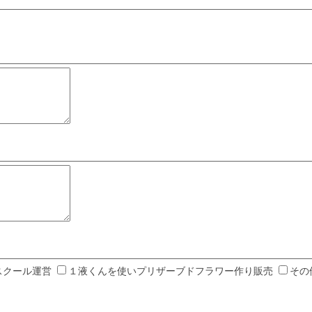
スクール運営
１液くんを使いプリザーブドフラワー作り販売
その