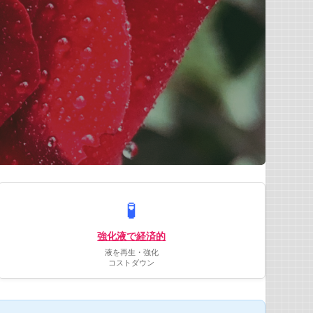
🧪
強化液で経済的
液を再生・強化
コストダウン