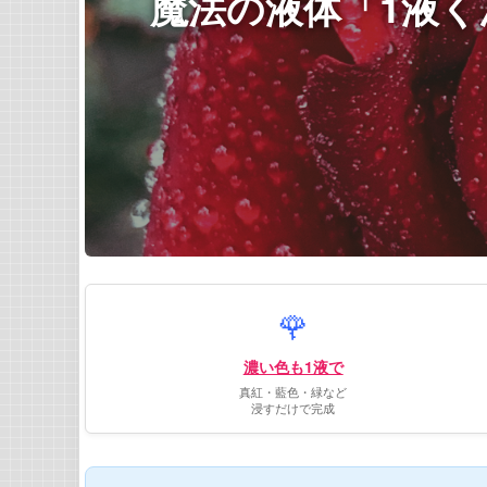
魔法の液体「1液く
🌹
濃い色も1液で
真紅・藍色・緑など
浸すだけで完成