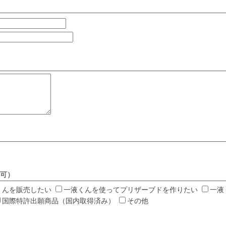
答可）
くんを販売したい
一液くんを使ってプリザーブドを作りたい
一液
国際特許出願商品（国内取得済み）
その他