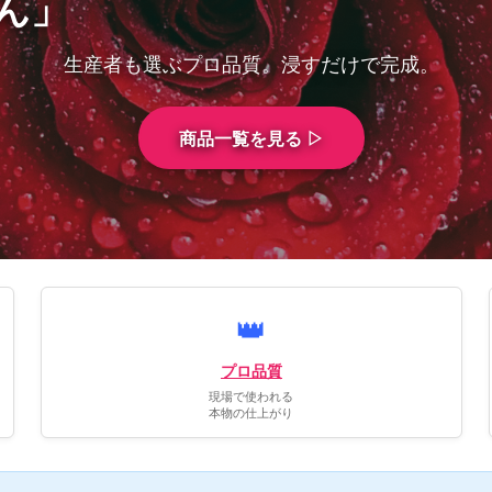
ん」
生産者も選ぶプロ品質。浸すだけで完成。
商品一覧を見る ▷
👑
プロ品質
現場で使われる
本物の仕上がり